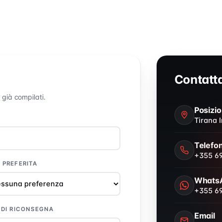
Contatta
 già compilati.
Posizi
Tirana I
Telefo
+355 69
 PREFERITA
Whats
+355 69
 DI RICONSEGNA
Email