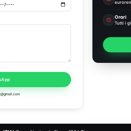
eurore
Orari
Tutti i g
tsApp
4@gmail.com