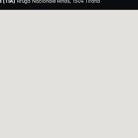
a (TIA)
Rruga Nacionale Rinas, 1504 Tirana