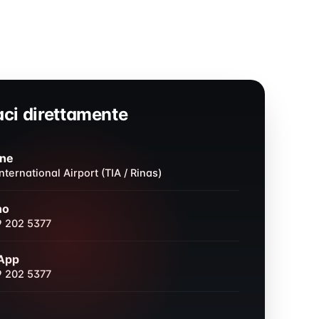
ci direttamente
one
nternational Airport (TIA / Rinas)
no
 202 5377
App
 202 5377